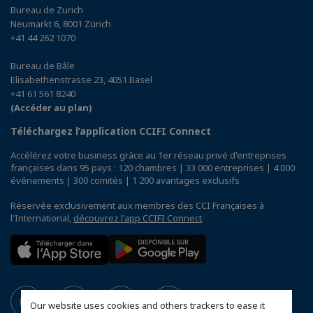
Bureau de Zurich
Neumarkt 6, 8001 Zürich
+41 44 262 1070
Bureau de Bâle
Elisabethenstrasse 23, 4051 Basel
+41 61 561 8240
(Accéder au plan)
Téléchargez l’application CCIFI Connect
Accélérez votre business grâce au 1er réseau privé d'entreprises
françaises dans 95 pays : 120 chambres | 33 000 entreprises | 4 000
événements | 300 comités | 1 200 avantages exclusifs
Réservée exclusivement aux membres des CCI Françaises à
l'International,
découvrez l'app CCIFI Connect
.
Our website uses cookies and others trackers to ease it