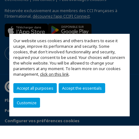
Réservée exclusivement aux membres des CCI Françaises à
l'International,
découvrez l'app CCIFI Connect
.
Our website uses cookies and others trackers to ease it
usage, improve its performance and security. Some
cookies, that don't involved functionnality and security,
required your consent to be used. Your choices will concern
the whole website. You will be allowed to change your
parameters at any moment. To learn more on our cookies
management,
click on this link
.
Accept all purposes
Accept the essentials
Plan d'accès Genève
Mentions légales
Customize
Politique de confidentialité
Configurer vos préférences cookies
© 2026 CCI France Suisse