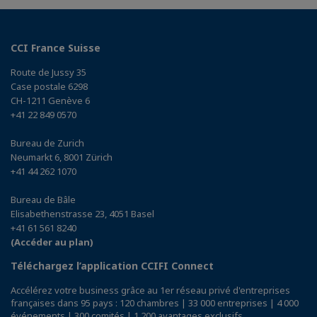
CCI France Suisse
Route de Jussy 35
Case postale 6298
CH-1211 Genève 6
+41 22 849 0570
Bureau de Zurich
Neumarkt 6, 8001 Zürich
+41 44 262 1070
Bureau de Bâle
Elisabethenstrasse 23, 4051 Basel
+41 61 561 8240
(Accéder au plan)
Téléchargez l’application CCIFI Connect
Accélérez votre business grâce au 1er réseau privé d'entreprises
françaises dans 95 pays : 120 chambres | 33 000 entreprises | 4 000
événements | 300 comités | 1 200 avantages exclusifs