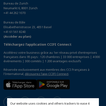
Bureau de Zurich
Neumarkt 6, 8001 Zürich
+41 44 262 1070
Bureau de Bâle
Elisabethenstrasse 23, 4051 Basel
+41 61 561 8240
(Accéder au plan)
Téléchargez l’application CCIFI Connect
Accélérez votre business grâce au 1er réseau privé d'entreprises
françaises dans 95 pays : 120 chambres | 33 000 entreprises | 4 000
événements | 300 comités | 1 200 avantages exclusifs
Réservée exclusivement aux membres des CCI Françaises à
l'International,
découvrez l'app CCIFI Connect
.
Our website uses cookies and others trackers to ease it