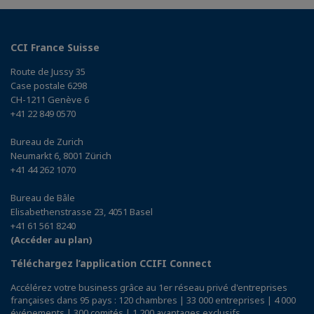
CCI France Suisse
Route de Jussy 35
Case postale 6298
CH-1211 Genève 6
+41 22 849 0570
Bureau de Zurich
Neumarkt 6, 8001 Zürich
+41 44 262 1070
Bureau de Bâle
Elisabethenstrasse 23, 4051 Basel
+41 61 561 8240
(Accéder au plan)
Téléchargez l’application CCIFI Connect
Accélérez votre business grâce au 1er réseau privé d'entreprises
françaises dans 95 pays : 120 chambres | 33 000 entreprises | 4 000
événements | 300 comités | 1 200 avantages exclusifs