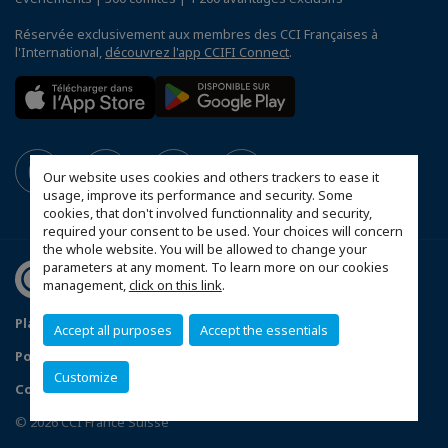
Réservée exclusivement aux membres des CCI Françaises à
l'International,
découvrez l'app CCIFI Connect
.
Our website uses cookies and others trackers to ease it
usage, improve its performance and security. Some
cookies, that don't involved functionnality and security,
required your consent to be used. Your choices will concern
the whole website. You will be allowed to change your
parameters at any moment. To learn more on our cookies
management,
click on this link
.
Plan d'accès Genève
Mentions légales
Accept all purposes
Accept the essentials
Politique de confidentialité
Customize
Configurer vos préférences cookies
© 2026 CCI France Suisse