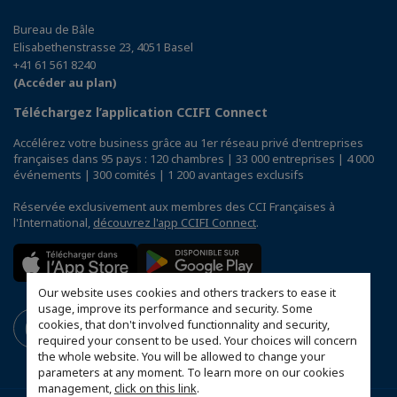
Bureau de Bâle
Elisabethenstrasse 23, 4051 Basel
+41 61 561 8240
(Accéder au plan)
Téléchargez l’application CCIFI Connect
Accélérez votre business grâce au 1er réseau privé d'entreprises
françaises dans 95 pays : 120 chambres | 33 000 entreprises | 4 000
événements | 300 comités | 1 200 avantages exclusifs
Réservée exclusivement aux membres des CCI Françaises à
l'International,
découvrez l'app CCIFI Connect
.
Our website uses cookies and others trackers to ease it
usage, improve its performance and security. Some
cookies, that don't involved functionnality and security,
required your consent to be used. Your choices will concern
the whole website. You will be allowed to change your
parameters at any moment. To learn more on our cookies
management,
click on this link
.