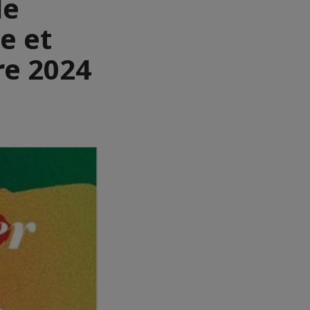
de
e et
re 2024