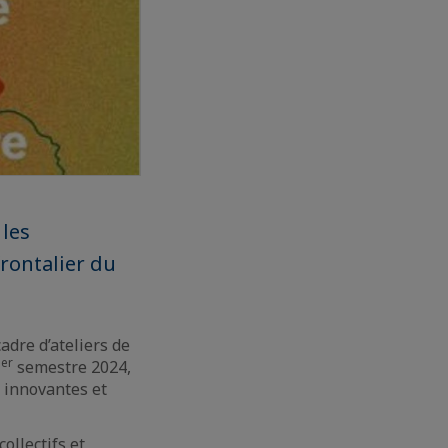
 les
rontalier du
adre d’ateliers de
er
1
semestre 2024,
s innovantes et
ollectifs et