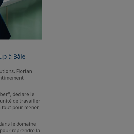
up à Bâle
utions, Florian
 intimement
er", déclare le
nité de travailler
a tout pour mener
 dans le domaine
 pour reprendre la