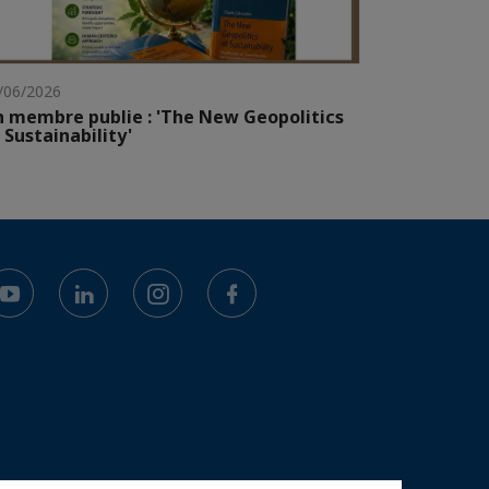
/06/2026
 membre publie : 'The New Geopolitics
 Sustainability'