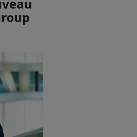
ouveau
group