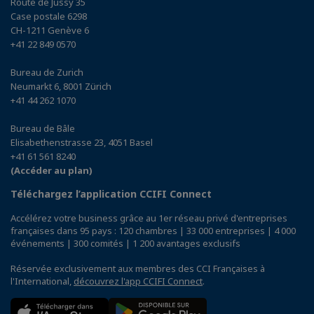
Route de Jussy 35
Case postale 6298
CH-1211 Genève 6
+41 22 849 0570
Bureau de Zurich
Neumarkt 6, 8001 Zürich
+41 44 262 1070
Bureau de Bâle
Elisabethenstrasse 23, 4051 Basel
+41 61 561 8240
(Accéder au plan)
Téléchargez l’application CCIFI Connect
Accélérez votre business grâce au 1er réseau privé d'entreprises
françaises dans 95 pays : 120 chambres | 33 000 entreprises | 4 000
événements | 300 comités | 1 200 avantages exclusifs
Réservée exclusivement aux membres des CCI Françaises à
l'International,
découvrez l'app CCIFI Connect
.