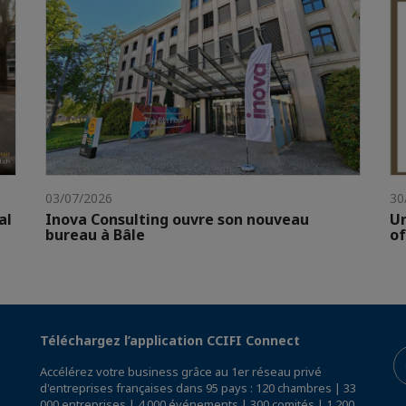
03/07/2026
30
al
Inova Consulting ouvre son nouveau
Un
bureau à Bâle
of
Téléchargez l’application CCIFI Connect
Accélérez votre business grâce au 1er réseau privé
d'entreprises françaises dans 95 pays : 120 chambres | 33
000 entreprises | 4 000 événements | 300 comités | 1 200