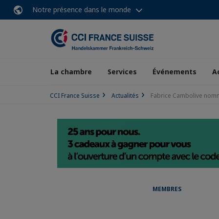
Notre présence dans le monde
La chambre
Services
Événements
A
CCI France Suisse
Actualités
Fabrice Cambolive nomm
MEMBRES