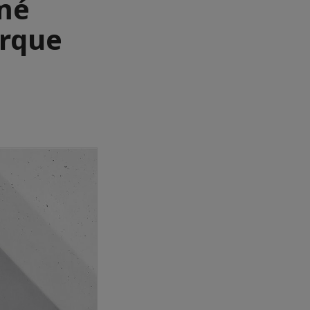
mé
arque