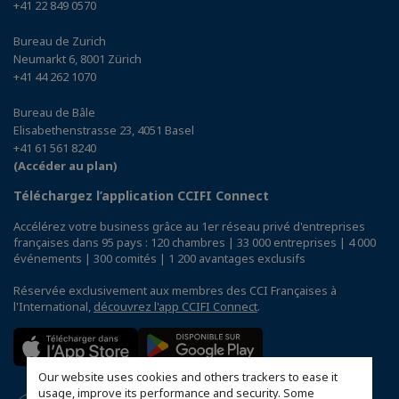
+41 22 849 0570
Bureau de Zurich
Neumarkt 6, 8001 Zürich
+41 44 262 1070
Bureau de Bâle
Elisabethenstrasse 23, 4051 Basel
+41 61 561 8240
(Accéder au plan)
Téléchargez l’application CCIFI Connect
Accélérez votre business grâce au 1er réseau privé d'entreprises
françaises dans 95 pays : 120 chambres | 33 000 entreprises | 4 000
événements | 300 comités | 1 200 avantages exclusifs
Réservée exclusivement aux membres des CCI Françaises à
l'International,
découvrez l'app CCIFI Connect
.
Our website uses cookies and others trackers to ease it
usage, improve its performance and security. Some