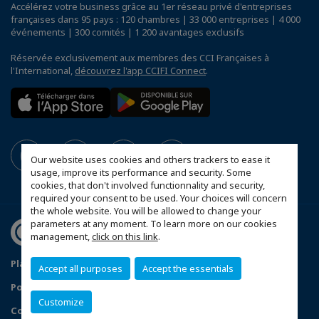
Accélérez votre business grâce au 1er réseau privé d'entreprises
françaises dans 95 pays : 120 chambres | 33 000 entreprises | 4 000
événements | 300 comités | 1 200 avantages exclusifs
Réservée exclusivement aux membres des CCI Françaises à
l'International,
découvrez l'app CCIFI Connect
.
Our website uses cookies and others trackers to ease it
usage, improve its performance and security. Some
cookies, that don't involved functionnality and security,
required your consent to be used. Your choices will concern
the whole website. You will be allowed to change your
parameters at any moment. To learn more on our cookies
management,
click on this link
.
Plan d'accès Genève
Mentions légales
Accept all purposes
Accept the essentials
Politique de confidentialité
Customize
Configurer vos préférences cookies