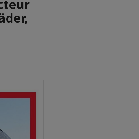
cteur
äder,