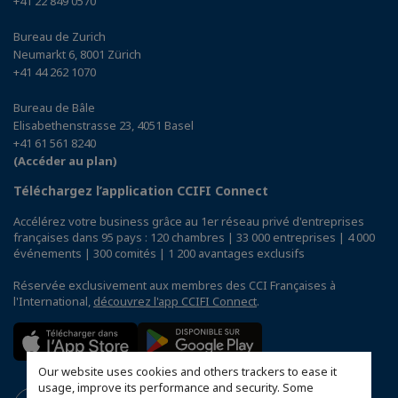
+41 22 849 0570
Bureau de Zurich
Neumarkt 6, 8001 Zürich
+41 44 262 1070
Bureau de Bâle
Elisabethenstrasse 23, 4051 Basel
+41 61 561 8240
(Accéder au plan)
Téléchargez l’application CCIFI Connect
Accélérez votre business grâce au 1er réseau privé d'entreprises
françaises dans 95 pays : 120 chambres | 33 000 entreprises | 4 000
événements | 300 comités | 1 200 avantages exclusifs
Réservée exclusivement aux membres des CCI Françaises à
l'International,
découvrez l'app CCIFI Connect
.
Our website uses cookies and others trackers to ease it
usage, improve its performance and security. Some