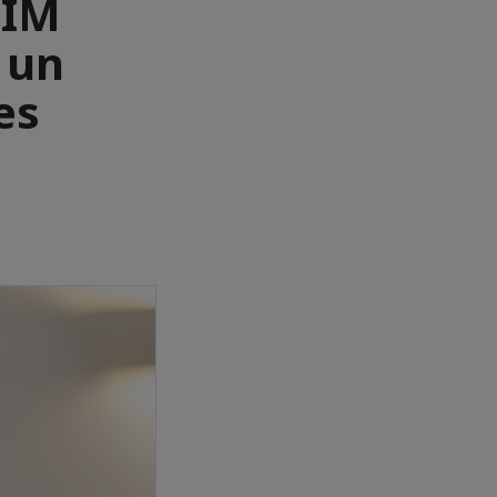
EIM
 un
es