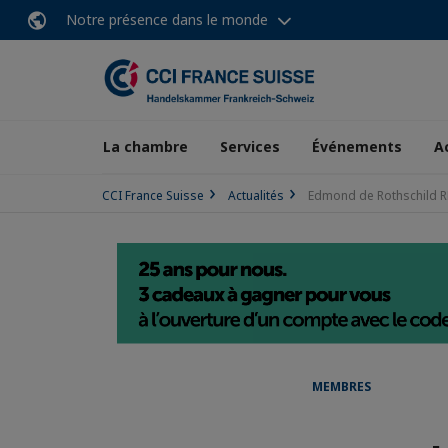
Notre présence dans le monde
La chambre
Services
Événements
A
CCI France Suisse
Actualités
Edmond de Rothschild R
MEMBRES