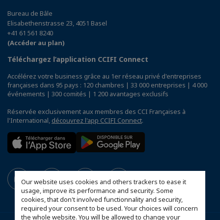
Bureau de Bâle
Elisabethenstrasse 23, 4051 Basel
+41 61 561 8240
(Accéder au plan)
Téléchargez l’application CCIFI Connect
Accélérez votre business grâce au 1er réseau privé d'entreprises
françaises dans 95 pays : 120 chambres | 33 000 entreprises | 4 000
événements | 300 comités | 1 200 avantages exclusifs
Réservée exclusivement aux membres des CCI Françaises à
l'International,
découvrez l'app CCIFI Connect
.
Our website uses cookies and others trackers to ease it
usage, improve its performance and security. Some
cookies, that don't involved functionnality and security,
required your consent to be used. Your choices will concern
the whole website. You will be allowed to change your