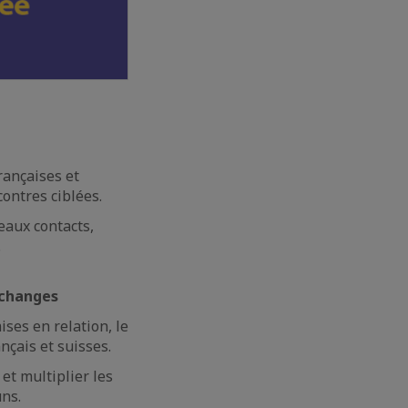
rançaises et
contres ciblées.
eaux contacts,
.
échanges
ses en relation, le
nçais et suisses.
et multiplier les
uns.