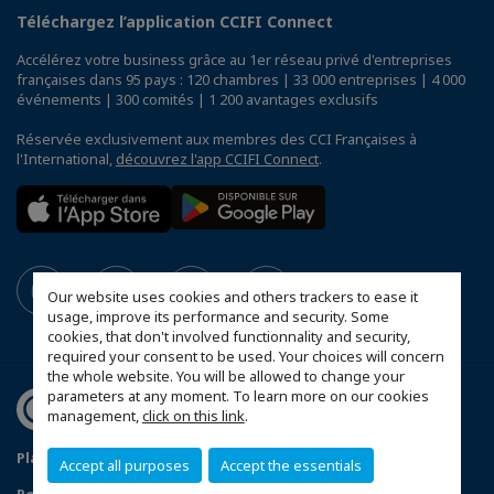
Téléchargez l’application CCIFI Connect
Accélérez votre business grâce au 1er réseau privé d'entreprises
françaises dans 95 pays : 120 chambres | 33 000 entreprises | 4 000
événements | 300 comités | 1 200 avantages exclusifs
Réservée exclusivement aux membres des CCI Françaises à
l'International,
découvrez l'app CCIFI Connect
.
Our website uses cookies and others trackers to ease it
usage, improve its performance and security. Some
cookies, that don't involved functionnality and security,
required your consent to be used. Your choices will concern
the whole website. You will be allowed to change your
parameters at any moment. To learn more on our cookies
management,
click on this link
.
Plan d'accès Genève
Mentions légales
Accept all purposes
Accept the essentials
Politique de confidentialité