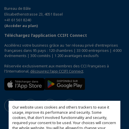
Bureau de Bâle
Elisabethenstrasse 23, 4051 Basel
+41 61 561 8240
(Accéder au plan)
Téléchargez l’application CCIFI Connect
Accélérez votre business grâce au 1er réseau privé d'entreprises
françaises dans 95 pays : 120 chambres | 33 000 entreprises | 4 000
événements | 300 comités | 1 200 avantages exclusifs
Réservée exclusivement aux membres des CCI Françaises à
l'International,
découvrez l'app CCIFI Connect
.
Our website uses cookies and others trackers to ease it
usage, improve its performance and security. Some
cookies, that don't involved functionnality and security,
required your consent to be used. Your choices will concern
the whole website. You will be allowed to change your