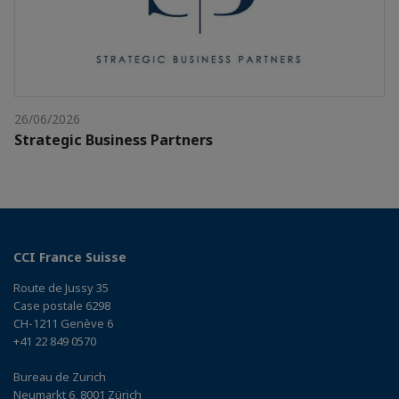
26/06/2026
Strategic Business Partners
CCI France Suisse
Route de Jussy 35
Case postale 6298
CH-1211 Genève 6
+41 22 849 0570
Bureau de Zurich
Neumarkt 6, 8001 Zürich