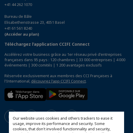
+41 44 262 1070
Bureau de Bâle
Elisabethenstrasse 23, 4051 Basel
+41 61 561 8240
(Accéder au plan)
Téléchargez l’application CCIFI Connect
Accélérez votre business grâce au 1er réseau privé d'entreprises
françaises dans 95 pays : 120 chambres | 33 000 entreprises | 4 000
événements | 300 comités | 1 200 avantages exclusifs
Réservée exclusivement aux membres des CCI Françaises à
l'International,
découvrez l'app CCIFI Connect
.
Our website uses cookies and others trackers to ease it
usage, improve its performance and security. Some
cookies, that don't involved functionnality and security,