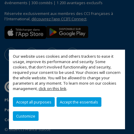
événements | 300 comités | 1 200 avantages exclusifs
Réservée exclusivement aux membres des CCI Françaises à
l'International,
découvrez l'app CCIFI Connect
.
Our website uses cookies and others trackers to ease it
usage, improve its performance and security. Some
cookies, that don't involved functionnality and security,
required your consent to be used. Your choices will concern
the whole website. You will be allowed to change your
parameters at any moment. To learn more on our cookies
management,
click on this link
.
Plan d'accès Genève
Mentions légales
Accept all purposes
Accept the essentials
Politique de confidentialité
Customize
Configurer vos préférences cookies
© 2026 CCI France Suisse