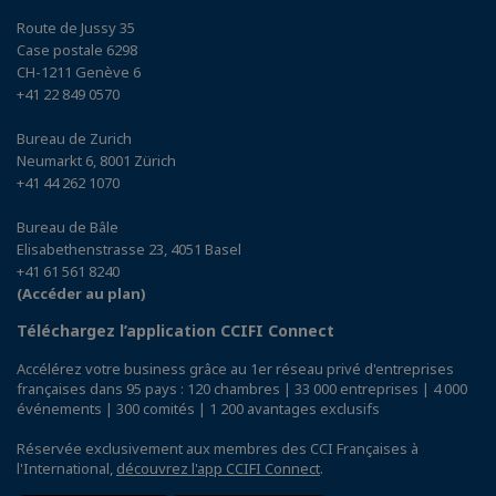
Route de Jussy 35
Case postale 6298
CH-1211 Genève 6
+41 22 849 0570
Bureau de Zurich
Neumarkt 6, 8001 Zürich
+41 44 262 1070
Bureau de Bâle
Elisabethenstrasse 23, 4051 Basel
+41 61 561 8240
(Accéder au plan)
Téléchargez l’application CCIFI Connect
Accélérez votre business grâce au 1er réseau privé d'entreprises
françaises dans 95 pays : 120 chambres | 33 000 entreprises | 4 000
événements | 300 comités | 1 200 avantages exclusifs
Réservée exclusivement aux membres des CCI Françaises à
l'International,
découvrez l'app CCIFI Connect
.