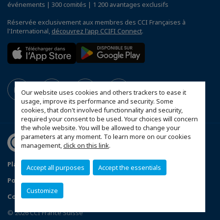
événements | 300 comités | 1 200 avantages exclusifs
Réservée exclusivement aux membres des CCI Françaises à
l'International,
découvrez l'app CCIFI Connect
.
Our website uses cookies and others trackers to ease it
usage, improve its performance and security. Some
cookies, that don't involved functionnality and security,
required your consent to be used. Your choices will concern
the whole website. You will be allowed to change your
parameters at any moment. To learn more on our cookies
management,
click on this link
.
Plan d'accès Genève
Mentions légales
Accept all purposes
Accept the essentials
Politique de confidentialité
Customize
Configurer vos préférences cookies
© 2026 CCI France Suisse