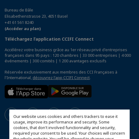
Bureau de Bâle
Elisabethenstrasse 23, 4051 Basel
+41 61 561 8240
(Accéder au plan)
Téléchargez l’application CCIFI Connect
Accélérez votre business grâce au 1er réseau privé d'entreprises
françaises dans 95 pays : 120 chambres | 33 000 entreprises | 4 000
événements | 300 comités | 1 200 avantages exclusifs
Réservée exclusivement aux membres des CCI Françaises à
l'International,
découvrez l'app CCIFI Connect
.
Our website uses cookies and others trackers to ease it
usage, improve its performance and security. Some
cookies, that don't involved functionnality and security,
required your consent to be used. Your choices will concern
the whole website. You will be allowed to change your