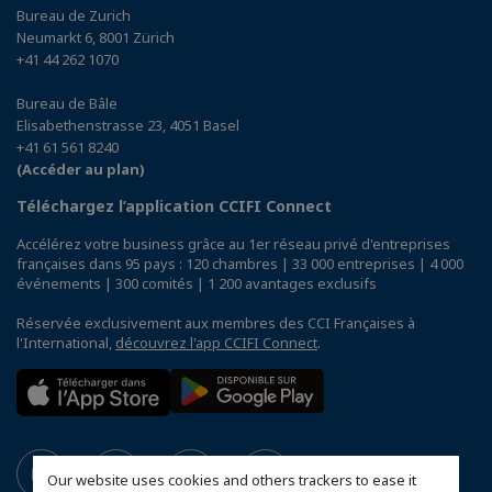
Bureau de Zurich
Neumarkt 6, 8001 Zürich
+41 44 262 1070
Bureau de Bâle
Elisabethenstrasse 23, 4051 Basel
+41 61 561 8240
(Accéder au plan)
Téléchargez l’application CCIFI Connect
Accélérez votre business grâce au 1er réseau privé d'entreprises
françaises dans 95 pays : 120 chambres | 33 000 entreprises | 4 000
événements | 300 comités | 1 200 avantages exclusifs
Réservée exclusivement aux membres des CCI Françaises à
l'International,
découvrez l'app CCIFI Connect
.
Our website uses cookies and others trackers to ease it