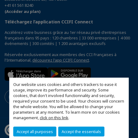
+41 61 561 8240
(Accéder au plan)
Téléchargez l’application CCIFI Connect
Accélérez votre business grâce au 1er réseau privé d'entreprises
françaises dans 95 pays : 120 chambres | 33 000 entreprises | 4 000
événements | 300 comités | 1 200 avantages exclusifs
Réservée exclusivement aux membres des CCI Françaises à
l'International,
découvrez l'app CCIFI Connect
.
Our website uses cookies and others trackers to ease it
usage, improve its performance and security. Some
cookies, that don't involved functionnality and security,
required your consent to be used. Your choices will concern
the whole website. You will be allowed to change your
parameters at any moment. To learn more on our cookies
management,
click on this link
.
Accept all purposes
Accept the essentials