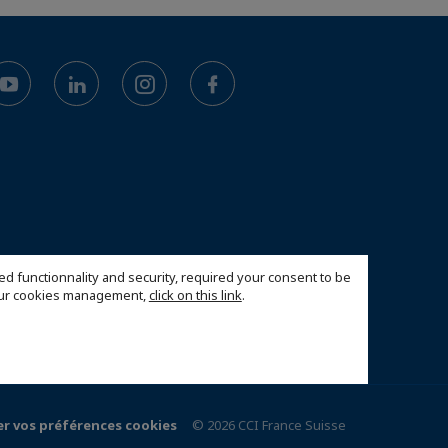
ed functionnality and security, required your consent to be
 our cookies management,
click on this link
.
r vos préférences cookies
© 2026 CCI France Suisse