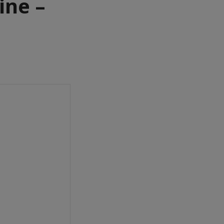
ine –