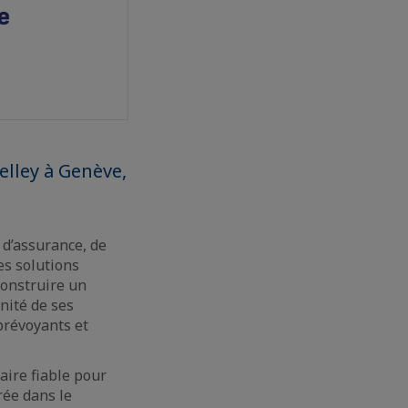
lley à Genève,
d’assurance, de
es solutions
construire un
nité de ses
 prévoyants et
ire fiable pour
rée dans le