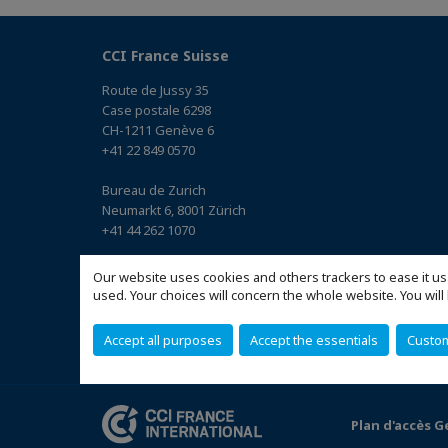
CCI France Suisse
Route de Jussy 35
Case postale 6298
CH-1211 Genève 6
+41 22 849 0570
Bureau de Zurich
Neumarkt 6, 8001 Zürich
+41 44 262 1070
Bureau de Bâle
Our website uses cookies and others trackers to ease it us
Elisabethenstrasse 23, 4051 Basel
used. Your choices will concern the whole website. You w
+41 61 561 8240
(Accéder au plan)
Accept all purposes
Accept the essentials
Custo
Plan d'accès 