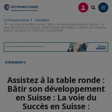
CONNEXION
RECHERCH
Men
CCI France Suisse
Actualités
Assistez à la table ronde : Bâtir son développement en Suisse : La
voie du Succès en Suisse : sélectionner des talents, cultiver ses réseaux,
passer la Sarine et renforcer sa notoriété
EVÈNEMENTS
Assistez à la table ronde :
Bâtir son développement
en Suisse : La voie du
Succès en Suisse :