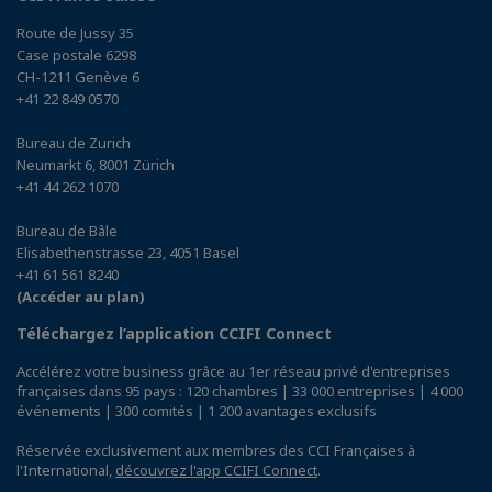
Route de Jussy 35
Case postale 6298
CH-1211 Genève 6
+41 22 849 0570
Bureau de Zurich
Neumarkt 6, 8001 Zürich
+41 44 262 1070
Bureau de Bâle
Elisabethenstrasse 23, 4051 Basel
+41 61 561 8240
(Accéder au plan)
Téléchargez l’application CCIFI Connect
Accélérez votre business grâce au 1er réseau privé d'entreprises
françaises dans 95 pays : 120 chambres | 33 000 entreprises | 4 000
événements | 300 comités | 1 200 avantages exclusifs
Réservée exclusivement aux membres des CCI Françaises à
l'International,
découvrez l'app CCIFI Connect
.