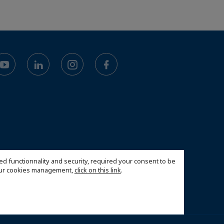
ed functionnality and security, required your consent to be
 our cookies management,
click on this link
.