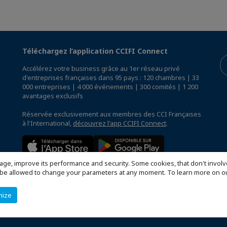
Téléchargez l’application CCIFI Connect
Accélérez votre business grâce au 1er réseau privé
d'entreprises françaises dans 95 pays : 120 chambres | 33
000 entreprises | 4 000 événements | 300 comités | 1 200
avantages exclusifs
Réservée exclusivement aux membres des CCI Françaises
à l'International,
découvrez l'app CCIFI Connect
.
age, improve its performance and security. Some cookies, that don't involv
ill be allowed to change your parameters at any moment. To learn more on
mize