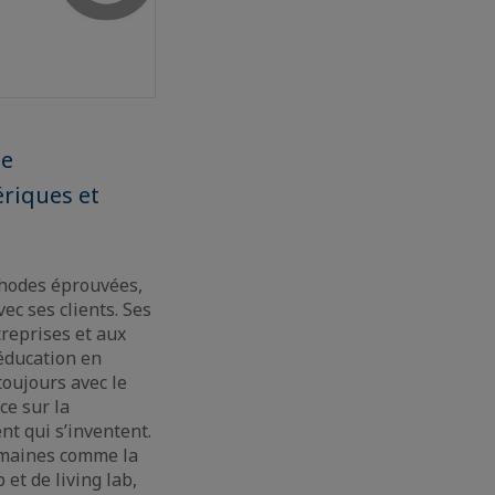
de
riques et
éthodes éprouvées,
ec ses clients. Ses
reprises et aux
’éducation en
toujours avec le
ce sur la
t qui s’inventent.
domaines comme la
 et de living lab,