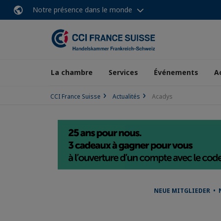
Notre présence dans le monde
La chambre
Services
Événements
A
CCI France Suisse
Actualités
Acadys
NEUE MITGLIEDER •