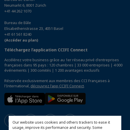
Neumarkt 6, 8001 Zürich
+41 44 262 1070
Bureau de Bâle
Elisabethenstrasse 23, 4051 Basel
+41 61 561 8240
(Accéder au plan)
Téléchargez l’application CCIFI Connect
Accélérez votre business grâce au 1er réseau privé d'entreprises
françaises dans 95 pays : 120 chambres | 33 000 entreprises | 4 000
événements | 300 comités | 1 200 avantages exclusifs
Réservée exclusivement aux membres des CCI Françaises à
l'International,
découvrez l'app CCIFI Connect
.
Our website uses cookies and others trackers to ease it
usage, improve its performance and security. Some