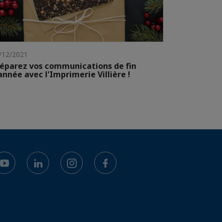
/12/2021
éparez vos communications de fin
année avec l'Imprimerie Villière !